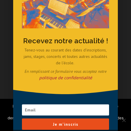
Recevez notre actualité !
Tenez-vous au courant des dates d'inscriptions,
jams, stages, concerts et toutes autres actualités
Contactez-nous
de l'école.
Mentions Légales
En remplissant ce formulaire vous acceptez notre
Politique de confidentialité
politique de confidentialité
Télécharger la Brochure PDF
Nous utilisons des cookies pour vous garantir la meilleure
expérience sur notre site. Si vous continuez à utiliser ce
dernier, nous considérerons que vous acceptez l'utilisation des
cookies.
Je m'inscris