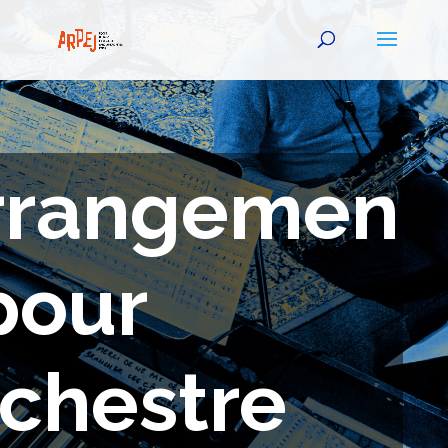
rrangemen
pour
rchestre